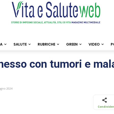
TA
SALUTE
RUBRICHE
GREEN
VIDEO
P
 nesso con tumori e mala
ugno 2024
Condivide