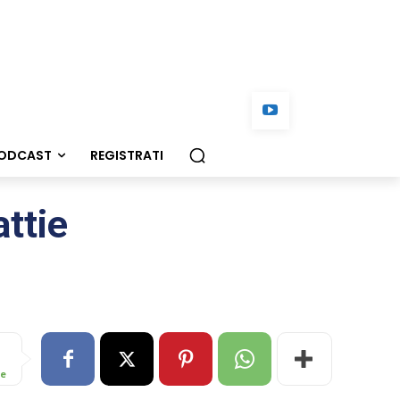
ODCAST
REGISTRATI
ttie
re