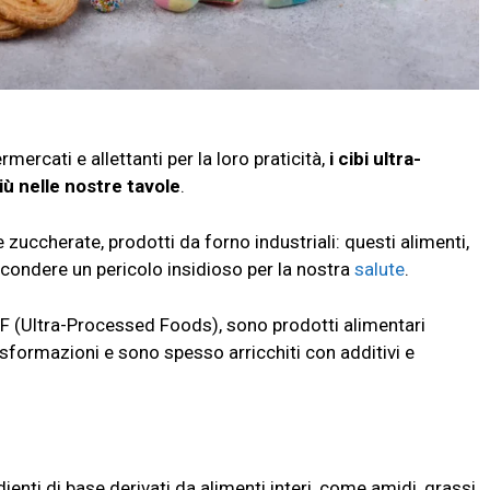
mercati e allettanti per la loro praticità,
i cibi ultra-
ù nelle nostre tavole
.
 zuccherate, prodotti da forno industriali: questi alimenti,
condere un pericolo insidioso per la nostra
salute
.
PF (Ultra-Processed Foods), sono prodotti alimentari
asformazioni e sono spesso arricchiti con additivi e
nti di base derivati da alimenti interi, come amidi, grassi