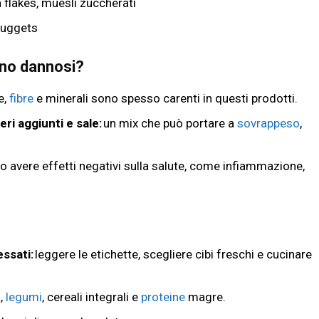
 flakes, muesli zuccherati
 nuggets
sono dannosi?
e,
fibre
e minerali sono spesso carenti in questi prodotti.
eri aggiunti e sale:
un mix che può portare a
sovrappeso
,
o avere effetti negativi sulla salute, come infiammazione,
essati:
leggere le etichette, scegliere cibi freschi e cucinare
a,
legumi
, cereali integrali e
proteine
magre.