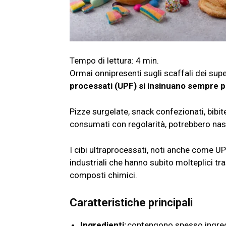
Ormai onnipresenti sugli scaffali dei super
processati (UPF) si insinuano sempre pi
Pizze surgelate, snack confezionati, bibite
consumati con regolarità, potrebbero nas
I cibi ultraprocessati, noti anche come U
industriali che hanno subito molteplici tr
composti chimici.
Caratteristiche principali
Ingredienti:
contengono spesso ingredie