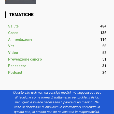
TEMATICHE
Salute
484
Green
138
Alimentazione
114
Vita
58
Video
52
Prevenzione cancro
51
Benessere
31
Podcast
24
Questo sito web non dà consigli medici, né suggerisce l’uso
di tecniche come forma di trattamento per problemi fisici,
per i quali è invece necessario il parere di un medico. Nel
caso si decidesse di applicare le informazioni contenute in
questo sito, lo stesso non se ne assume le responsabilità.