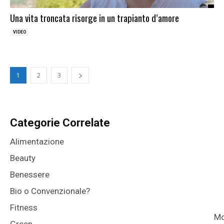
Una vita troncata risorge in un trapianto d’amore
VIDEO
1
2
3
Categorie Correlate
Alimentazione
Beauty
Benessere
Bio o Convenzionale?
Fitness
Mo