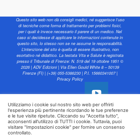
Questo sito web non dà consigli medici, né suggerisce l’uso
di tecniche come forma di trattamento per problemi fisici,
per i quali è invece necessario il parere di un medico. Nel
caso si decidesse di applicare le informazioni contenute in
questo sito, lo stesso non se ne assume le responsabilità.
L’intenzione del sito è quella di essere illustrativo, non
esortativo né didattico. La testata Vita e Salute è registrata
presso il Tribunale di Firenze: N. 519 del 19 ottobre 1951 ©
2026 | ADV Edizioni | Via Ellen Gould White 8 – 50139
Firenze (FI) | (+39) 055-5386230 | P.I. 15660341007 |
Privacy Policy
Utilizziamo i cookie sul nostro sito web per offrirti
l'esperienza più pertinente ricordando le tue preferenze
Vita e Salute web è
e le tue visite ripetute. Cliccando su "Accetta tutto",
sostenuto da
acconsenti all'utilizzo di TUTTI i cookie. Tuttavia, puoi
visitare "Impostazioni cookie" per fornire un consenso
controllato.