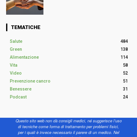
TEMATICHE
Salute
484
Green
138
Alimentazione
114
Vita
58
Video
52
Prevenzione cancro
51
Benessere
31
Podcast
24
Questo sito web non dà consigli medici, né suggerisce l’uso
di tecniche come forma di trattamento per problemi fisici,
per i quali è invece necessario il parere di un medico. Nel