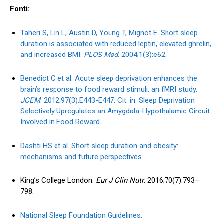
Fonti:
Taheri S, Lin L, Austin D, Young T, Mignot E. Short sleep
duration is associated with reduced leptin, elevated ghrelin,
and increased BMI.
PLOS Med
. 2004;1(3):e62
.
Benedict C et al. Acute sleep deprivation enhances the
brain’s response to food reward stimuli: an fMRI study.
JCEM
. 2012;97(3):E443-E447. Cit. in: Sleep Deprivation
Selectively Upregulates an Amygdala-Hypothalamic Circuit
Involved in Food Reward.
Dashti HS et al. Short sleep duration and obesity:
mechanisms and future perspectives.
King’s College London.
Eur J Clin Nutr
. 2016;70(7):793–
798.
National Sleep Foundation Guidelines.