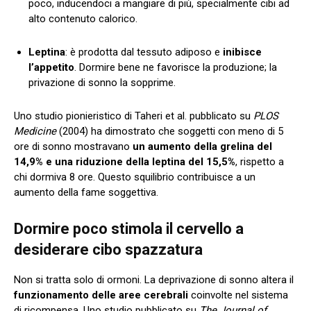
poco, inducendoci a mangiare di più, specialmente cibi ad
alto contenuto calorico.
Leptina
: è prodotta dal tessuto adiposo e
inibisce
l’appetito
. Dormire bene ne favorisce la produzione; la
privazione di sonno la sopprime.
Uno studio pionieristico di Taheri et al. pubblicato su
PLOS
Medicine
(2004) ha dimostrato che soggetti con meno di 5
ore di sonno mostravano
un aumento della grelina del
14,9% e una riduzione della leptina del 15,5%
, rispetto a
chi dormiva 8 ore. Questo squilibrio contribuisce a un
aumento della fame soggettiva.
Dormire poco stimola il cervello a
desiderare cibo spazzatura
Non si tratta solo di ormoni. La deprivazione di sonno altera il
funzionamento delle aree cerebrali
coinvolte nel sistema
di ricompensa. Uno studio pubblicato su
The Journal of