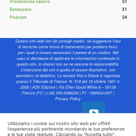
Prevenzione cancro
51
Benessere
31
Podcast
24
Questo sito web non dà consigli medici, né suggerisce l’uso
di tecniche come forma di trattamento per problemi fisici,
per i quali è invece necessario il parere di un medico. Nel
caso si decidesse di applicare le informazioni contenute in
questo sito, lo stesso non se ne assume le responsabilità.
L’intenzione del sito è quella di essere illustrativo, non
esortativo né didattico. La testata Vita e Salute è registrata
presso il Tribunale di Firenze: N. 519 del 19 ottobre 1951 ©
2026 | ADV Edizioni | Via Ellen Gould White 8 – 50139
Firenze (FI) | (+39) 055-5386230 | P.I. 15660341007 |
Privacy Policy
Utilizziamo i cookie sul nostro sito web per offrirti
l'esperienza più pertinente ricordando le tue preferenze
Vita e Salute web è
e le tue visite ripetute. Cliccando su "Accetta tutto",