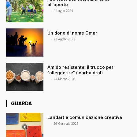
all’aperto
⠀
-
4 Luglio 2024
Un dono di nome Omar
⠀
-
22 Agosto 2022
Amido resistente: il trucco per
“alleggerire” i carboidrati
⠀
-
24 Marzo 2026
GUARDA
Landart e comunicazione creativa
⠀
-
26 Gennaio 2023