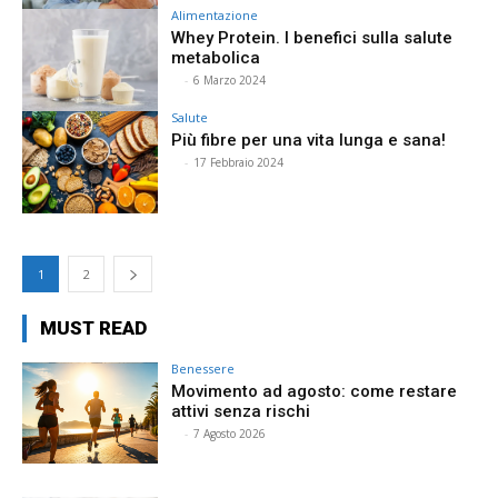
Alimentazione
Whey Protein. I benefici sulla salute
metabolica
⠀
-
6 Marzo 2024
Salute
Più fibre per una vita lunga e sana!
⠀
-
17 Febbraio 2024
1
2
MUST READ
Benessere
Movimento ad agosto: come restare
attivi senza rischi
⠀
-
7 Agosto 2026