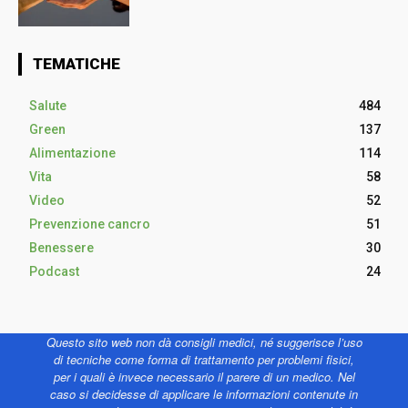
TEMATICHE
Salute
484
Green
137
Alimentazione
114
Vita
58
Video
52
Prevenzione cancro
51
Benessere
30
Podcast
24
Questo sito web non dà consigli medici, né suggerisce l’uso
di tecniche come forma di trattamento per problemi fisici,
per i quali è invece necessario il parere di un medico. Nel
caso si decidesse di applicare le informazioni contenute in