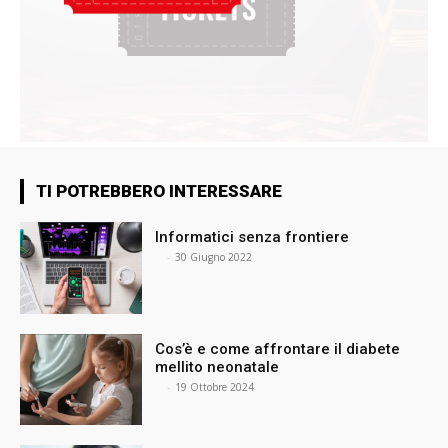
TI POTREBBERO INTERESSARE
Informatici senza frontiere
⠀
-
30 Giugno 2022
Cos’è e come affrontare il diabete
mellito neonatale
⠀
-
19 Ottobre 2024