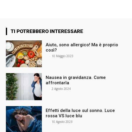
TI POTREBBERO INTERESSARE
Aiuto, sono allergico! Ma è proprio
così?
⠀
-
10 Maggio 2023
Nausea in gravidanza. Come
affrontarla
⠀
-
2 Agosto 2024
Effetti della luce sul sonno. Luce
rossa VS luce blu
⠀
-
10 Agosto 2023