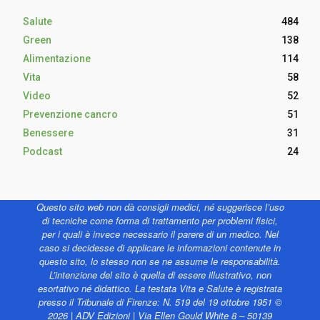
Salute
484
Green
138
Alimentazione
114
Vita
58
Video
52
Prevenzione cancro
51
Benessere
31
Podcast
24
Questo sito web non dà consigli medici, né suggerisce l’uso
di tecniche come forma di trattamento per problemi fisici,
per i quali è invece necessario il parere di un medico. Nel
caso si decidesse di applicare le informazioni contenute in
questo sito, lo stesso non se ne assume le responsabilità.
L’intenzione del sito è quella di essere illustrativo, non
esortativo né didattico. La testata Vita e Salute è registrata
presso il Tribunale di Firenze: N. 519 del 19 ottobre 1951 ©
2026 | ADV Edizioni | Via Ellen Gould White 8 – 50139