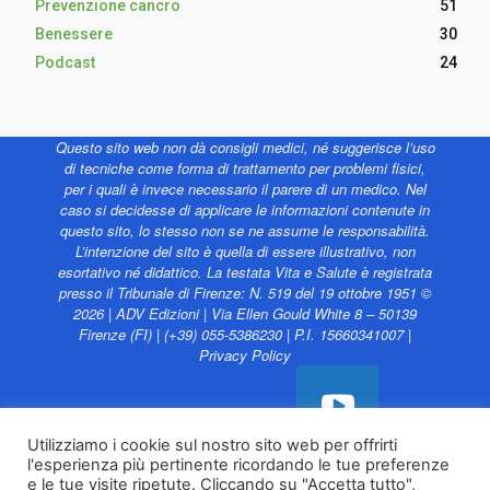
Prevenzione cancro
51
Benessere
30
Podcast
24
Questo sito web non dà consigli medici, né suggerisce l’uso
di tecniche come forma di trattamento per problemi fisici,
per i quali è invece necessario il parere di un medico. Nel
caso si decidesse di applicare le informazioni contenute in
questo sito, lo stesso non se ne assume le responsabilità.
L’intenzione del sito è quella di essere illustrativo, non
esortativo né didattico. La testata Vita e Salute è registrata
presso il Tribunale di Firenze: N. 519 del 19 ottobre 1951 ©
2026 | ADV Edizioni | Via Ellen Gould White 8 – 50139
Firenze (FI) | (+39) 055-5386230 | P.I. 15660341007 |
Privacy Policy
Utilizziamo i cookie sul nostro sito web per offrirti
l'esperienza più pertinente ricordando le tue preferenze
Vita e Salute web è
e le tue visite ripetute. Cliccando su "Accetta tutto",