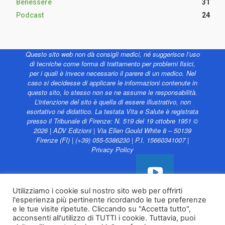
Benessere
31
Podcast
24
Questo sito web non dà consigli medici, né suggerisce l’uso
di tecniche come forma di trattamento per problemi fisici,
per i quali è invece necessario il parere di un medico. Nel
caso si decidesse di applicare le informazioni contenute in
questo sito, lo stesso non se ne assume le responsabilità.
L’intenzione del sito è quella di essere illustrativo, non
esortativo né didattico. La testata Vita e Salute è registrata
presso il Tribunale di Firenze: N. 519 del 19 ottobre 1951 ©
2026 | ADV Edizioni | Via Ellen Gould White 8 – 50139
Firenze (FI) | (+39) 055-5386230 | P.I. 15660341007 |
Privacy Policy
Utilizziamo i cookie sul nostro sito web per offrirti
l'esperienza più pertinente ricordando le tue preferenze
Vita e Salute web è
e le tue visite ripetute. Cliccando su "Accetta tutto",
sostenuto da
acconsenti all'utilizzo di TUTTI i cookie. Tuttavia, puoi