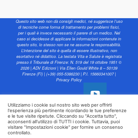
Questo sito web non dà consigli medici, né suggerisce l’uso
di tecniche come forma di trattamento per problemi fisici,
per i quali è invece necessario il parere di un medico. Nel
caso si decidesse di applicare le informazioni contenute in
questo sito, lo stesso non se ne assume le responsabilità.
L’intenzione del sito è quella di essere illustrativo, non
esortativo né didattico. La testata Vita e Salute è registrata
presso il Tribunale di Firenze: N. 519 del 19 ottobre 1951 ©
2026 | ADV Edizioni | Via Ellen Gould White 8 – 50139
Firenze (FI) | (+39) 055-5386230 | P.I. 15660341007 |
Privacy Policy
Utilizziamo i cookie sul nostro sito web per offrirti
l'esperienza più pertinente ricordando le tue preferenze
Vita e Salute web è
e le tue visite ripetute. Cliccando su "Accetta tutto",
sostenuto da
acconsenti all'utilizzo di TUTTI i cookie. Tuttavia, puoi
visitare "Impostazioni cookie" per fornire un consenso
controllato.