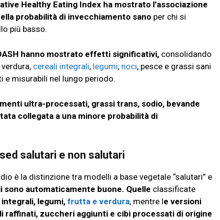
rnative Healthy Eating Index ha mostrato l’associazione
ella probabilità di invecchiamento sano
per chi si
ello più basso.
DASH hanno mostrato effetti significativi,
consolidando
, verdura,
cereali integrali
,
legumi
,
noci
, pesce e grassi sani
ti e misurabili nel lungo periodo.
imenti ultra-processati, grassi trans, sodio, bevande
tata collegata a una minore probabilità di
sed salutari e non salutari
o è la distinzione tra modelli a base vegetale “salutari” e
ali sono automaticamente buone.
Quelle
classificate
 integrali, legumi,
frutta e verdura
, mentre l
e versioni
 raffinati, zuccheri aggiunti e cibi processati di origine