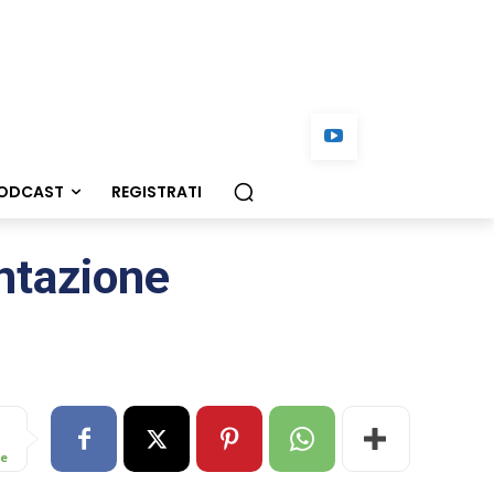
ODCAST
REGISTRATI
entazione
re