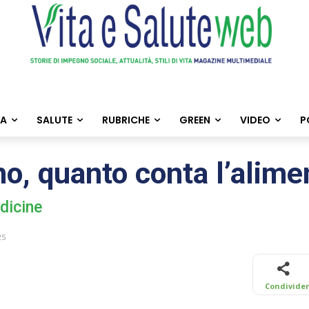
TA
SALUTE
RUBRICHE
GREEN
VIDEO
P
o, quanto conta l’alim
edicine
25
Condivide