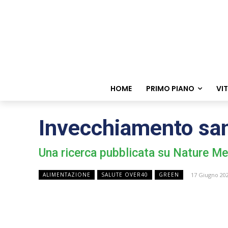
HOME
PRIMO PIANO
VI
Invecchiamento san
Una ricerca pubblicata su Nature M
17 Giugno 20
ALIMENTAZIONE
SALUTE OVER40
GREEN