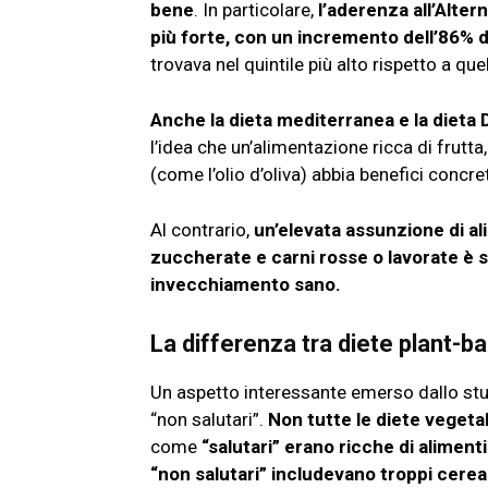
bene
. In particolare,
l’aderenza all’Alte
più forte, con un incremento dell’86% d
trovava nel quintile più alto rispetto a qu
Anche la dieta mediterranea e la dieta 
l’idea che un’alimentazione ricca di frutta
(come l’olio d’oliva) abbia benefici concre
Al contrario,
un’elevata assunzione di al
zuccherate e carni rosse o lavorate è s
invecchiamento sano.
La differenza tra diete plant-ba
Un aspetto interessante emerso dallo studi
“non salutari”.
Non tutte le diete veget
come
“salutari” erano ricche di alimenti
“non salutari” includevano troppi cereali