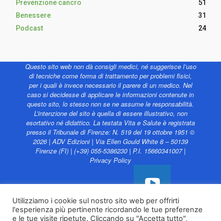
Prevenzione cancro
51
Benessere
31
Podcast
24
Questo sito web non dà consigli medici, né suggerisce l’uso
di tecniche come forma di trattamento per problemi fisici,
per i quali è invece necessario il parere di un medico. Nel
caso si decidesse di applicare le informazioni contenute in
questo sito, lo stesso non se ne assume le responsabilità.
L’intenzione del sito è quella di essere illustrativo, non
esortativo né didattico. La testata Vita e Salute è registrata
presso il Tribunale di Firenze: N. 519 del 19 ottobre 1951 ©
2026 | ADV Edizioni | Via Ellen Gould White 8 – 50139
Firenze (FI) | (+39) 055-5386230 | P.I. 15660341007 |
Privacy Policy
Utilizziamo i cookie sul nostro sito web per offrirti
l'esperienza più pertinente ricordando le tue preferenze
Vita e Salute web è
e le tue visite ripetute. Cliccando su "Accetta tutto",