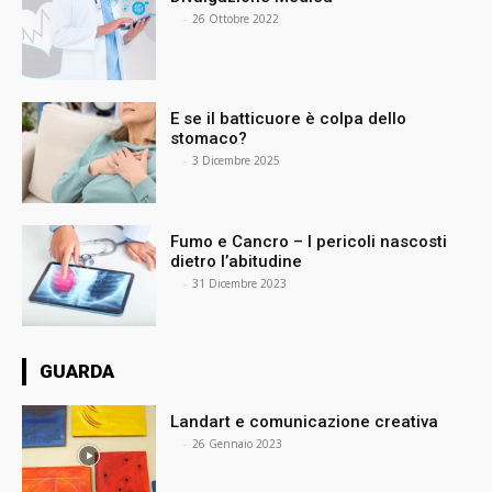
⠀
-
26 Ottobre 2022
E se il batticuore è colpa dello
stomaco?
⠀
-
3 Dicembre 2025
Fumo e Cancro – I pericoli nascosti
dietro l’abitudine
⠀
-
31 Dicembre 2023
GUARDA
Landart e comunicazione creativa
⠀
-
26 Gennaio 2023