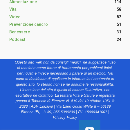
Alimentazione
114
Vita
58
Video
52
Prevenzione cancro
51
Benessere
31
Podcast
24
Questo sito web non dà consigli medici, né suggerisce l’uso
di tecniche come forma di trattamento per problemi fisici,
per i quali è invece necessario il parere di un medico. Nel
caso si decidesse di applicare le informazioni contenute in
questo sito, lo stesso non se ne assume le responsabilità.
L’intenzione del sito è quella di essere illustrativo, non
esortativo né didattico. La testata Vita e Salute è registrata
presso il Tribunale di Firenze: N. 519 del 19 ottobre 1951 ©
2026 | ADV Edizioni | Via Ellen Gould White 8 – 50139
Firenze (FI) | (+39) 055-5386230 | P.I. 15660341007 |
Privacy Policy