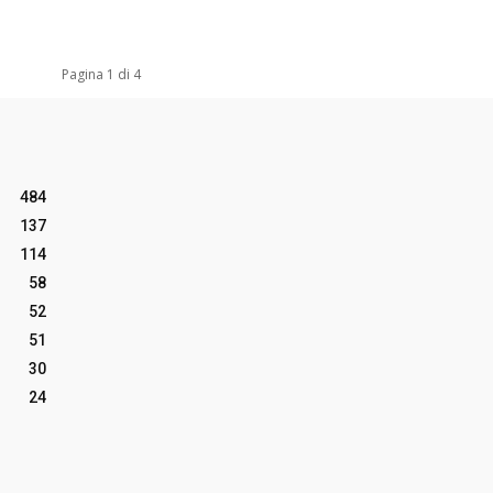
Pagina 1 di 4
484
137
114
58
52
51
30
24