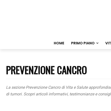
HOME
PRIMO PIANO
VI
PREVENZIONE CANCRO
La sezione
Prevenzione Cancro
di
Vita e Salute
approfondisce 
di tumori. Scopri articoli informativi, testimonianze e consigl