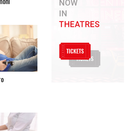
lmoni
ro