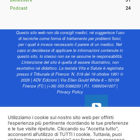
Benessere
31
Podcast
24
Questo sito web non dà consigli medici, né suggerisce l’uso
di tecniche come forma di trattamento per problemi fisici,
per i quali è invece necessario il parere di un medico. Nel
caso si decidesse di applicare le informazioni contenute in
questo sito, lo stesso non se ne assume le responsabilità.
L’intenzione del sito è quella di essere illustrativo, non
esortativo né didattico. La testata Vita e Salute è registrata
presso il Tribunale di Firenze: N. 519 del 19 ottobre 1951 ©
2026 | ADV Edizioni | Via Ellen Gould White 8 – 50139
Firenze (FI) | (+39) 055-5386230 | P.I. 15660341007 |
Privacy Policy
Utilizziamo i cookie sul nostro sito web per offrirti
l'esperienza più pertinente ricordando le tue preferenze
Vita e Salute web è
e le tue visite ripetute. Cliccando su "Accetta tutto",
sostenuto da
acconsenti all'utilizzo di TUTTI i cookie. Tuttavia, puoi