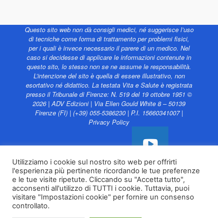
Questo sito web non dà consigli medici, né suggerisce l’uso
di tecniche come forma di trattamento per problemi fisici,
per i quali è invece necessario il parere di un medico. Nel
caso si decidesse di applicare le informazioni contenute in
questo sito, lo stesso non se ne assume le responsabilità.
L’intenzione del sito è quella di essere illustrativo, non
esortativo né didattico. La testata Vita e Salute è registrata
presso il Tribunale di Firenze: N. 519 del 19 ottobre 1951 ©
2026 | ADV Edizioni | Via Ellen Gould White 8 – 50139
Firenze (FI) | (+39) 055-5386230 | P.I. 15660341007 |
Privacy Policy
Utilizziamo i cookie sul nostro sito web per offrirti
l'esperienza più pertinente ricordando le tue preferenze
Vita e Salute web è
e le tue visite ripetute. Cliccando su "Accetta tutto",
sostenuto da
acconsenti all'utilizzo di TUTTI i cookie. Tuttavia, puoi
visitare "Impostazioni cookie" per fornire un consenso
controllato.