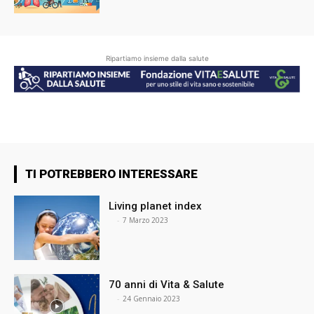
Ripartiamo insieme dalla salute
TI POTREBBERO INTERESSARE
Living planet index
⠀
-
7 Marzo 2023
70 anni di Vita & Salute
⠀
-
24 Gennaio 2023