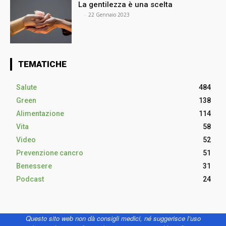
La gentilezza è una scelta
⠀
-
22 Gennaio 2023
TEMATICHE
Salute
484
Green
138
Alimentazione
114
Vita
58
Video
52
Prevenzione cancro
51
Benessere
31
Podcast
24
Questo sito web non dà consigli medici, né suggerisce l’uso