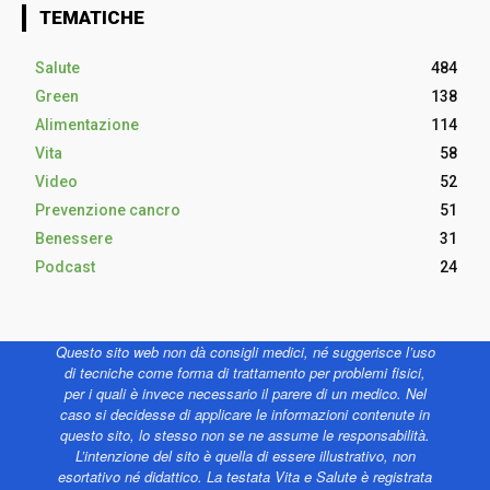
TEMATICHE
Salute
484
Green
138
Alimentazione
114
Vita
58
Video
52
Prevenzione cancro
51
Benessere
31
Podcast
24
Questo sito web non dà consigli medici, né suggerisce l’uso
di tecniche come forma di trattamento per problemi fisici,
per i quali è invece necessario il parere di un medico. Nel
caso si decidesse di applicare le informazioni contenute in
questo sito, lo stesso non se ne assume le responsabilità.
L’intenzione del sito è quella di essere illustrativo, non
esortativo né didattico. La testata Vita e Salute è registrata