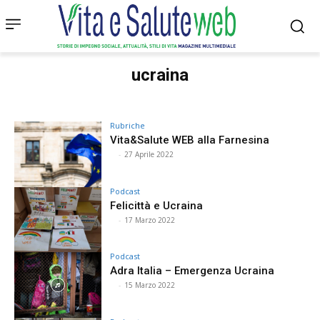
ucraina
Rubriche
Vita&Salute WEB alla Farnesina
⠀
-
27 Aprile 2022
Podcast
Felicittà e Ucraina
⠀
-
17 Marzo 2022
Podcast
Adra Italia – Emergenza Ucraina
⠀
-
15 Marzo 2022