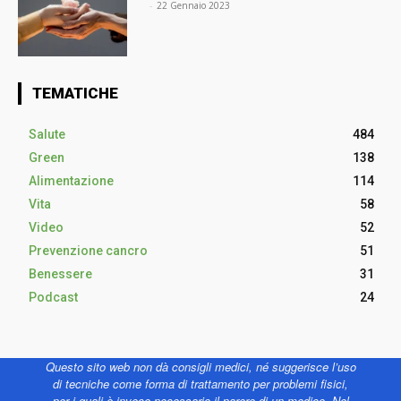
⠀
-
22 Gennaio 2023
TEMATICHE
Salute
484
Green
138
Alimentazione
114
Vita
58
Video
52
Prevenzione cancro
51
Benessere
31
Podcast
24
Questo sito web non dà consigli medici, né suggerisce l’uso
di tecniche come forma di trattamento per problemi fisici,
per i quali è invece necessario il parere di un medico. Nel