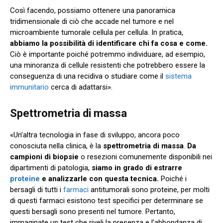
Così facendo, possiamo ottenere una panoramica
tridimensionale di ciò che accade nel tumore e nel
microambiente tumorale cellula per cellula. In pratica,
abbiamo la possibilità di identificare chi fa cosa e come.
Ciò è importante poiché potremmo individuare, ad esempio,
una minoranza di cellule resistenti che potrebbero essere la
conseguenza di una recidiva o studiare come il
sistema
immunitario
cerca di adattarsi».
Spettrometria di massa
«Un’altra tecnologia in fase di sviluppo, ancora poco
conosciuta nella clinica, è la
spettrometria di massa
.
Da
campioni di biopsie
o resezioni comunemente disponibili nei
dipartimenti di patologia,
siamo in grado di estrarre
proteine
e analizzarle con questa tecnica.
Poiché i
bersagli di tutti i
farmaci
antitumorali sono proteine, per molti
di questi farmaci esistono test specifici per determinare se
questi bersagli sono presenti nel tumore. Pertanto,
immaginate un test che riveli la presenza e l’abbondanza di