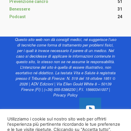
Prevenzione cancro
51
Benessere
31
Podcast
24
Questo sito web non dà consigli medici, né suggerisce l’uso
di tecniche come forma di trattamento per problemi fisici,
per i quali è invece necessario il parere di un medico. Nel
caso si decidesse di applicare le informazioni contenute in
questo sito, lo stesso non se ne assume le responsabilità.
L’intenzione del sito è quella di essere illustrativo, non
esortativo né didattico. La testata Vita e Salute è registrata
presso il Tribunale di Firenze: N. 519 del 19 ottobre 1951 ©
2026 | ADV Edizioni | Via Ellen Gould White 8 – 50139
Firenze (FI) | (+39) 055-5386230 | P.I. 15660341007 |
Privacy Policy
Utilizziamo i cookie sul nostro sito web per offrirti
l'esperienza più pertinente ricordando le tue preferenze
Vita e Salute web è
e le tue visite ripetute. Cliccando su "Accetta tutto",