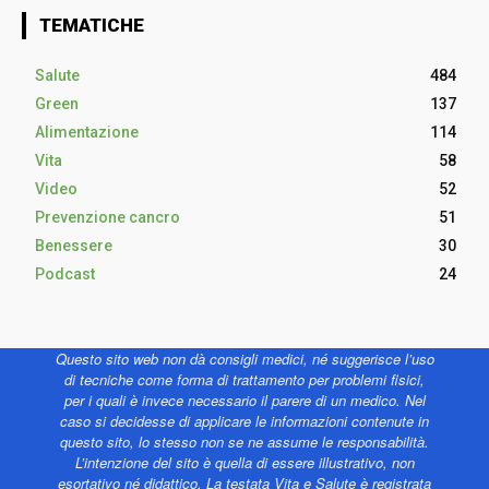
TEMATICHE
Salute
484
Green
137
Alimentazione
114
Vita
58
Video
52
Prevenzione cancro
51
Benessere
30
Podcast
24
Questo sito web non dà consigli medici, né suggerisce l’uso
di tecniche come forma di trattamento per problemi fisici,
per i quali è invece necessario il parere di un medico. Nel
caso si decidesse di applicare le informazioni contenute in
questo sito, lo stesso non se ne assume le responsabilità.
L’intenzione del sito è quella di essere illustrativo, non
esortativo né didattico. La testata Vita e Salute è registrata