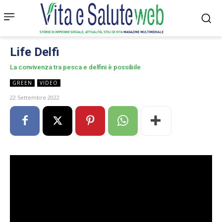
Life Delfi
La convivenza tra pesca e delfini è possibile
GREEN
VIDEO
22 Settembre 2022