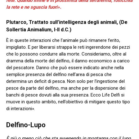
rete. Quando infine è in prossimità della terraferma, rosicchia
la rete e ne sguscia fuori».
Plutarco, Trattato sull’intelligenza degli animali, (De
Sollertia Animalium, I-II d.C.)
È in queste interazioni che l’animale può rimanere ferito,
impigliato. E per liberarsi strappa le reti ingerendone dei pezzi
che lo possono condurre alla morte. Consideriamo, oltre al
dramma della morte del delfino, il danno economico a carico
del pescatore. Danno che può essere indicato anche nella
semplice presenza del delfino nell’area di pesca che
determina un deficit di pesca. Non solo per l’ingestione del
pesce da parte del delfino, ma anche per la dispersione dei
banchi di pesce dovuti alla sua presenza. Ecco Life Delfi si
muove in questo ambito, nell’obiettivo di mitigare questo tipo
di interazioni».
Delfino-Lupo
È
più o meno ciò che sta avvenendo in montagna con il lupo.