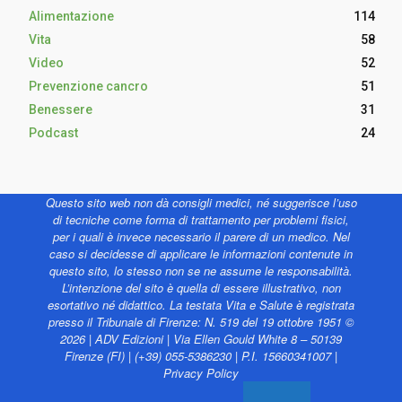
Alimentazione
114
Vita
58
Video
52
Prevenzione cancro
51
Benessere
31
Podcast
24
Questo sito web non dà consigli medici, né suggerisce l’uso
di tecniche come forma di trattamento per problemi fisici,
per i quali è invece necessario il parere di un medico. Nel
caso si decidesse di applicare le informazioni contenute in
questo sito, lo stesso non se ne assume le responsabilità.
L’intenzione del sito è quella di essere illustrativo, non
esortativo né didattico. La testata Vita e Salute è registrata
presso il Tribunale di Firenze: N. 519 del 19 ottobre 1951 ©
2026 | ADV Edizioni | Via Ellen Gould White 8 – 50139
Firenze (FI) | (+39) 055-5386230 | P.I. 15660341007 |
Privacy Policy