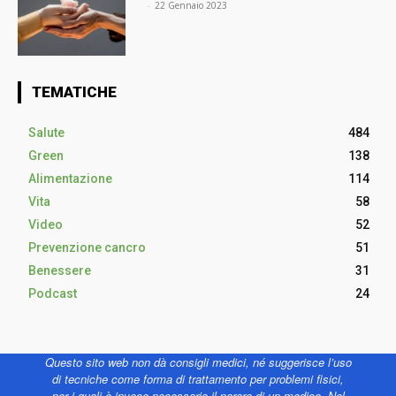
⠀
-
22 Gennaio 2023
TEMATICHE
Salute
484
Green
138
Alimentazione
114
Vita
58
Video
52
Prevenzione cancro
51
Benessere
31
Podcast
24
Questo sito web non dà consigli medici, né suggerisce l’uso
di tecniche come forma di trattamento per problemi fisici,
per i quali è invece necessario il parere di un medico. Nel