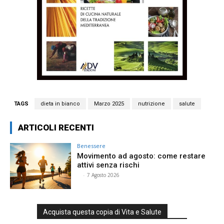
TAGS
dieta in bianco
Marzo 2025
nutrizione
salute
ARTICOLI RECENTI
Benessere
Movimento ad agosto: come restare
attivi senza rischi
⠀
-
7 Agosto 2026
Acquista questa copia di Vita e Salute