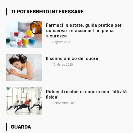
TI POTREBBERO INTERESSARE
Farmaci in estate, guida pratica per
conservarli e assumerli in piena
sicurezza
⠀
-
7 Agosto 2025
Il sonno amico del cuore
⠀
-
12 Marzo 2025
Riduci il rischio di cancro con l’attività
fisica!
⠀
-
6 Novembre 2023
GUARDA