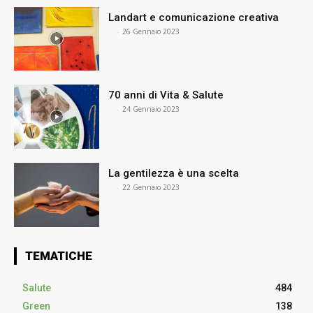
Landart e comunicazione creativa
⠀
-
26 Gennaio 2023
70 anni di Vita & Salute
⠀
-
24 Gennaio 2023
La gentilezza è una scelta
⠀
-
22 Gennaio 2023
TEMATICHE
Salute
484
Green
138