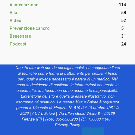
Alimentazione
114
Vita
58
Video
52
Prevenzione cancro
51
Benessere
31
Podcast
24
Questo sito web non dà consigli medici, né suggerisce l’uso
di tecniche come forma di trattamento per problemi fisici,
per i quali è invece necessario il parere di un medico. Nel
caso si decidesse di applicare le informazioni contenute in
questo sito, lo stesso non se ne assume le responsabilità.
L’intenzione del sito è quella di essere illustrativo, non
esortativo né didattico. La testata Vita e Salute è registrata
presso il Tribunale di Firenze: N. 519 del 19 ottobre 1951 ©
2026 | ADV Edizioni | Via Ellen Gould White 8 – 50139
Firenze (FI) | (+39) 055-5386230 | P.I. 15660341007 |
Privacy Policy