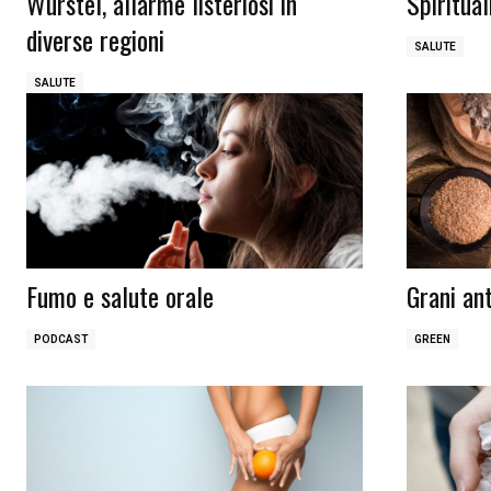
Wurstel, allarme listeriosi in
Spiritual
diverse regioni
SALUTE
SALUTE
Fumo e salute orale
Grani an
PODCAST
GREEN