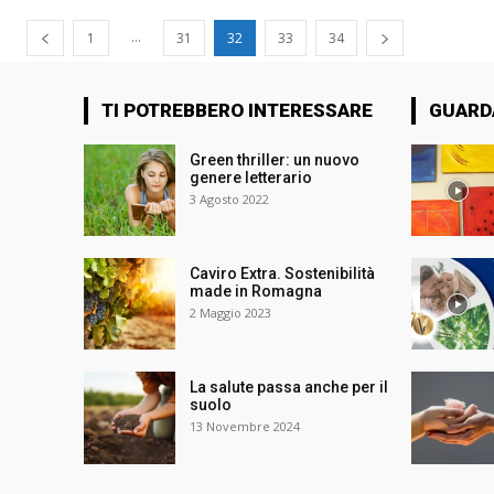
...
1
31
32
33
34
TI POTREBBERO INTERESSARE
GUARD
Green thriller: un nuovo
genere letterario
3 Agosto 2022
Caviro Extra. Sostenibilità
made in Romagna
2 Maggio 2023
La salute passa anche per il
suolo
13 Novembre 2024