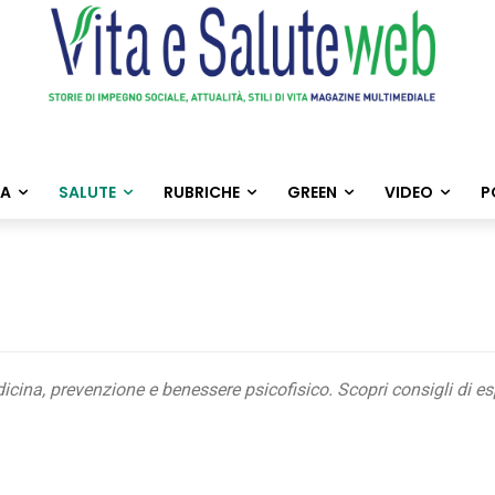
TA
SALUTE
RUBRICHE
GREEN
VIDEO
P
ina, prevenzione e benessere psicofisico. Scopri consigli di espert