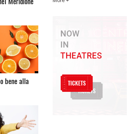
nel Meridione
More
no bene alla