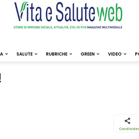
TA
SALUTE
RUBRICHE
GREEN
VIDEO
P
!
Condivide