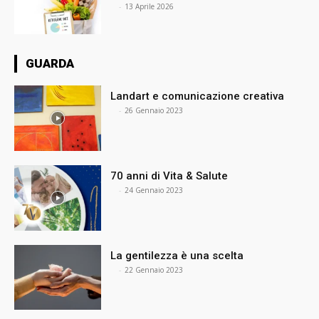
⠀
-
13 Aprile 2026
GUARDA
Landart e comunicazione creativa
⠀
-
26 Gennaio 2023
70 anni di Vita & Salute
⠀
-
24 Gennaio 2023
La gentilezza è una scelta
⠀
-
22 Gennaio 2023