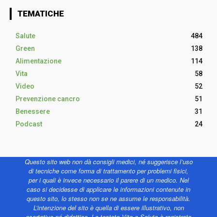
TEMATICHE
Salute
484
Green
138
Alimentazione
114
Vita
58
Video
52
Prevenzione cancro
51
Benessere
31
Podcast
24
Questo sito web non dà consigli medici, né suggerisce l’uso
di tecniche come forma di trattamento per problemi fisici,
per i quali è invece necessario il parere di un medico. Nel
caso si decidesse di applicare le informazioni contenute in
questo sito, lo stesso non se ne assume le responsabilità.
L’intenzione del sito è quella di essere illustrativo, non
esortativo né didattico. La testata Vita e Salute è registrata