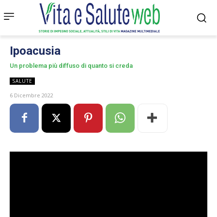
Ipoacusia
Un problema più diffuso di quanto si creda
SALUTE
6 Dicembre 2022