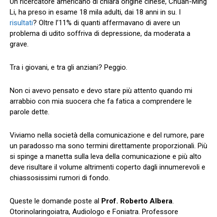
Un ricercatore americano di chiara origine cinese, Chuan-Ming
Li, ha preso in esame 18 mila adulti, dai 18 anni in su. I
risultati
? Oltre l’11% di quanti affermavano di avere un
problema di udito soffriva di depressione, da moderata a
grave.
Tra i giovani, e tra gli anziani? Peggio.
Non ci avevo pensato e devo stare più attento quando mi
arrabbio con mia suocera che fa fatica a comprendere le
parole dette.
Viviamo nella società della comunicazione e del rumore, pare
un paradosso ma sono termini direttamente proporzionali. Più
si spinge a manetta sulla leva della comunicazione e più alto
deve risultare il volume altrimenti coperto dagli innumerevoli e
chiassosissimi rumori di fondo.
Queste le domande poste al
Prof. Roberto Albera
.
Otorinolaringoiatra, Audiologo e Foniatra. Professore