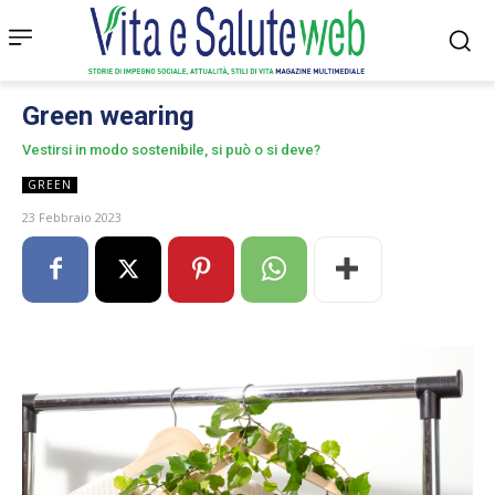
Green wearing
Vestirsi in modo sostenibile, si può o si deve?
GREEN
23 Febbraio 2023