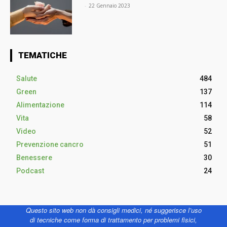
⠀
-
22 Gennaio 2023
TEMATICHE
Salute
484
Green
137
Alimentazione
114
Vita
58
Video
52
Prevenzione cancro
51
Benessere
30
Podcast
24
Questo sito web non dà consigli medici, né suggerisce l’uso
di tecniche come forma di trattamento per problemi fisici,