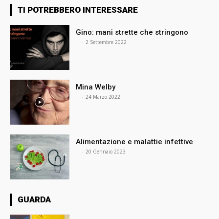
TI POTREBBERO INTERESSARE
Gino: mani strette che stringono
⠀
-
2 Settembre 2022
Mina Welby
⠀
-
24 Marzo 2022
Alimentazione e malattie infettive
⠀
-
20 Gennaio 2023
GUARDA