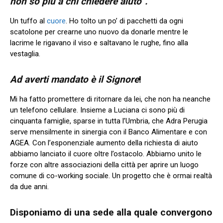
n
on so più a chi chiedere aiuto”.
Un tuffo al
cuore
. Ho tolto un po’ di pacchetti da ogni
scatolone per crearne uno nuovo da donarle mentre le
lacrime le rigavano il viso e saltavano le rughe, fino alla
vestaglia.
Ad averti mandato è il Signore
!
Mi ha fatto promettere di ritornare da lei, che non ha neanche
un telefono cellulare. Insieme a Luciana ci sono più di
cinquanta famiglie, sparse in tutta l’Umbria, che Adra Perugia
serve mensilmente in sinergia con il Banco Alimentare e con
AGEA. Con l’esponenziale aumento della richiesta di aiuto
abbiamo lanciato il cuore oltre l’ostacolo. Abbiamo unito le
forze con altre associazioni della città per aprire un luogo
comune di co-working sociale. Un progetto che è ormai realtà
da due anni.
Disponiamo di una sede alla quale convergono