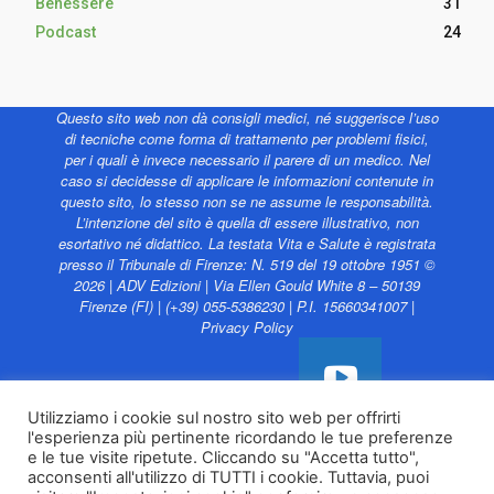
Benessere
31
Podcast
24
Questo sito web non dà consigli medici, né suggerisce l’uso
di tecniche come forma di trattamento per problemi fisici,
per i quali è invece necessario il parere di un medico. Nel
caso si decidesse di applicare le informazioni contenute in
questo sito, lo stesso non se ne assume le responsabilità.
L’intenzione del sito è quella di essere illustrativo, non
esortativo né didattico. La testata Vita e Salute è registrata
presso il Tribunale di Firenze: N. 519 del 19 ottobre 1951 ©
2026 | ADV Edizioni | Via Ellen Gould White 8 – 50139
Firenze (FI) | (+39) 055-5386230 | P.I. 15660341007 |
Privacy Policy
Utilizziamo i cookie sul nostro sito web per offrirti
l'esperienza più pertinente ricordando le tue preferenze
Vita e Salute web è
e le tue visite ripetute. Cliccando su "Accetta tutto",
sostenuto da
acconsenti all'utilizzo di TUTTI i cookie. Tuttavia, puoi