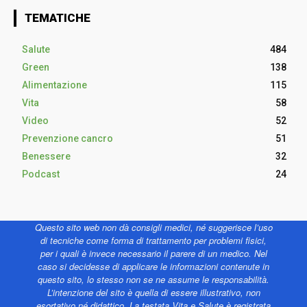
TEMATICHE
Salute
484
Green
138
Alimentazione
115
Vita
58
Video
52
Prevenzione cancro
51
Benessere
32
Podcast
24
Questo sito web non dà consigli medici, né suggerisce l’uso
di tecniche come forma di trattamento per problemi fisici,
per i quali è invece necessario il parere di un medico. Nel
caso si decidesse di applicare le informazioni contenute in
questo sito, lo stesso non se ne assume le responsabilità.
L’intenzione del sito è quella di essere illustrativo, non
esortativo né didattico. La testata Vita e Salute è registrata