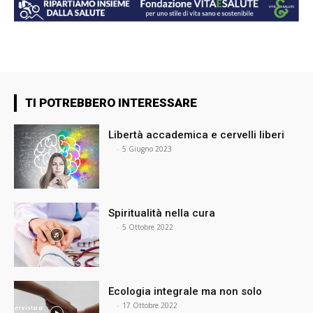
TI POTREBBERO INTERESSARE
Libertà accademica e cervelli liberi
⠀
-
5 Giugno 2023
Spiritualità nella cura
⠀
-
5 Ottobre 2022
Ecologia integrale ma non solo
⠀
-
17 Ottobre 2022