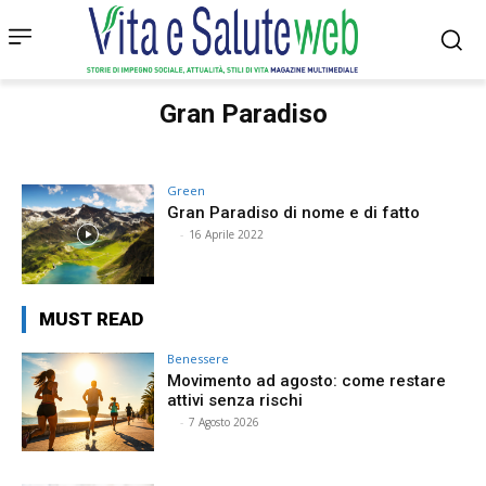
Gran Paradiso
Green
Gran Paradiso di nome e di fatto
⠀
-
16 Aprile 2022
MUST READ
Benessere
Movimento ad agosto: come restare
attivi senza rischi
⠀
-
7 Agosto 2026