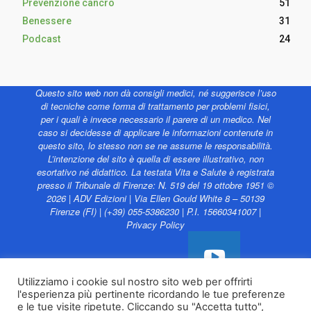
Prevenzione cancro
51
Benessere
31
Podcast
24
Questo sito web non dà consigli medici, né suggerisce l’uso
di tecniche come forma di trattamento per problemi fisici,
per i quali è invece necessario il parere di un medico. Nel
caso si decidesse di applicare le informazioni contenute in
questo sito, lo stesso non se ne assume le responsabilità.
L’intenzione del sito è quella di essere illustrativo, non
esortativo né didattico. La testata Vita e Salute è registrata
presso il Tribunale di Firenze: N. 519 del 19 ottobre 1951 ©
2026 | ADV Edizioni | Via Ellen Gould White 8 – 50139
Firenze (FI) | (+39) 055-5386230 | P.I. 15660341007 |
Privacy Policy
Utilizziamo i cookie sul nostro sito web per offrirti
l'esperienza più pertinente ricordando le tue preferenze
Vita e Salute web è
e le tue visite ripetute. Cliccando su "Accetta tutto",