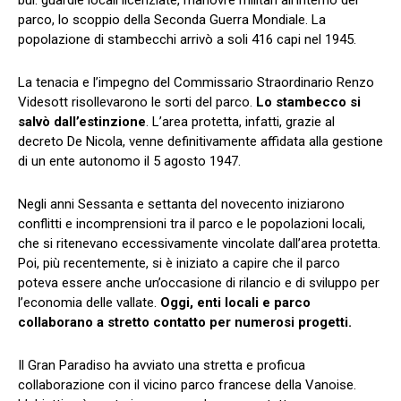
bui: guardie locali licenziate, manovre militari all’interno del
parco, lo scoppio della Seconda Guerra Mondiale. La
popolazione di stambecchi arrivò a soli 416 capi nel 1945.
La tenacia e l’impegno del Commissario Straordinario Renzo
Videsott risollevarono le sorti del parco.
Lo stambecco si
salvò dall’estinzione
. L’area protetta, infatti, grazie al
decreto De Nicola, venne definitivamente affidata alla gestione
di un ente autonomo il 5 agosto 1947.
Negli anni Sessanta e settanta del novecento iniziarono
conflitti e incomprensioni tra il parco e le popolazioni locali,
che si ritenevano eccessivamente vincolate dall’area protetta.
Poi, più recentemente, si è iniziato a capire che il parco
poteva essere anche un’occasione di rilancio e di sviluppo per
l’economia delle vallate.
Oggi, enti locali e parco
collaborano a stretto contatto per numerosi progetti.
Il Gran Paradiso ha avviato una stretta e proficua
collaborazione con il vicino parco francese della Vanoise.