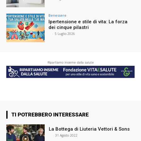
Benessere
Ipertensione e stile di vita: La forza
dei cinque pilastri
⠀
-
5 Luglio 2026
Ripartiamo insieme dalla salute
TI POTREBBERO INTERESSARE
La Bottega di Liuteria Vettori & Sons
⠀
-
31 Agosto 2022