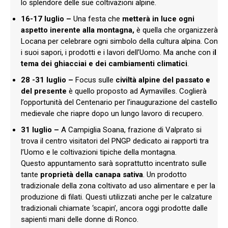
lo splendore delle sue coltivazioni alpine.
16-17 luglio –
Una festa che
metterà in luce ogni
aspetto inerente alla montagna,
è quella che organizzerà
Locana per celebrare ogni simbolo della cultura alpina. Con
i suoi sapori, i prodotti e i lavori dell’Uomo. Ma anche con i
l
tema dei ghiacciai e dei cambiamenti climatici
.
28 -31 luglio –
Focus sulle
civiltà alpine del passato e
del presente
è quello proposto ad Aymavilles. Coglierà
l’opportunità del Centenario per l’inaugurazione del castello
medievale che riapre dopo un lungo lavoro di recupero.
31 luglio –
A Campiglia Soana, frazione di Valprato si
trova il centro visitatori del PNGP dedicato ai rapporti tra
l’Uomo e le coltivazioni tipiche della montagna.
Questo appuntamento sarà soprattutto incentrato sulle
tante
proprietà della canapa sativa
. Un prodotto
tradizionale della zona coltivato ad uso alimentare e per la
produzione di filati. Questi utilizzati anche per le calzature
tradizionali chiamate ‘scapin’, ancora oggi prodotte dalle
sapienti mani delle donne di Ronco.