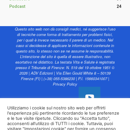
Podcast
24
Questo sito web non dà consigli medici, né suggerisce l’uso
di tecniche come forma di trattamento per problemi fisici,
per i quali è invece necessario il parere di un medico. Nel
caso si decidesse di applicare le informazioni contenute in
questo sito, lo stesso non se ne assume le responsabilità.
L’intenzione del sito è quella di essere illustrativo, non
esortativo né didattico. La testata Vita e Salute è registrata
presso il Tribunale di Firenze: N. 519 del 19 ottobre 1951 ©
2026 | ADV Edizioni | Via Ellen Gould White 8 – 50139
Firenze (FI) | (+39) 055-5386230 | P.I. 15660341007 |
Privacy Policy
Utilizziamo i cookie sul nostro sito web per offrirti
l'esperienza più pertinente ricordando le tue preferenze
Vita e Salute web è
e le tue visite ripetute. Cliccando su "Accetta tutto",
sostenuto da
acconsenti all'utilizzo di TUTTI i cookie. Tuttavia, puoi
visitare "Impostazioni cookie" per fornire un consenso