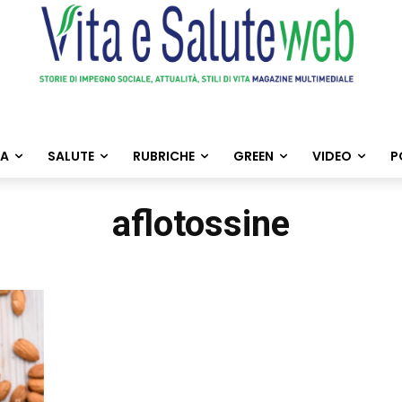
TA
SALUTE
RUBRICHE
GREEN
VIDEO
P
aflotossine