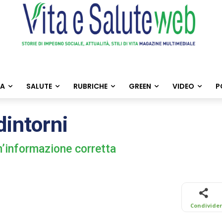
TA
SALUTE
RUBRICHE
GREEN
VIDEO
P
dintorni
un’informazione corretta
Condivide