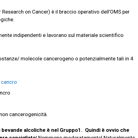
 Research on Cancer) è il braccio operativo dell’OMS per
giche.
mente indipendenti e lavorano sul materiale scientifico
 sostanze/ molecole cancerogeno o potenzialmente tali in 4
l
cancro
ancro
 non cancerogenicità.
i di bevande alcoliche è nel Gruppo1. Quindi è ovvio che
re consigliato
! Nemmeno moderatamente! Naturalmente