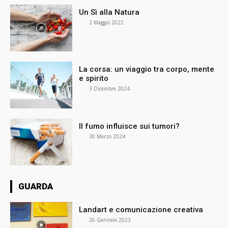
Un Sì alla Natura
⠀
-
2 Maggio 2022
La corsa: un viaggio tra corpo, mente
e spirito
⠀
-
3 Dicembre 2024
Il fumo influisce sui tumori?
⠀
-
30 Marzo 2024
GUARDA
Landart e comunicazione creativa
⠀
-
26 Gennaio 2023