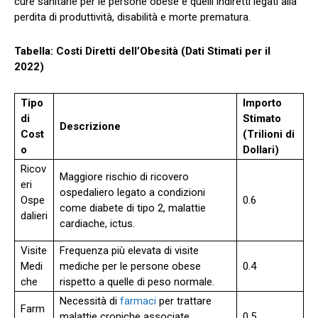
cure sanitarie per le persone obese e quelli indiretti legati alla
perdita di produttività, disabilità e morte prematura.
Tabella: Costi Diretti dell’Obesità (Dati Stimati per il
2022)
Tipo
Importo
di
Stimato
Descrizione
Cost
(Trilioni di
o
Dollari)
Ricov
Maggiore rischio di ricovero
eri
ospedaliero legato a condizioni
Ospe
0.6
come diabete di tipo 2, malattie
dalieri
cardiache, ictus.
Visite
Frequenza più elevata di visite
Medi
mediche per le persone obese
0.4
che
rispetto a quelle di peso normale.
Necessità di
farmaci
per trattare
Farm
malattie croniche associate
0.5