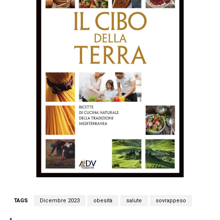
TAGS
Dicembre 2023
obesità
salute
sovrappeso