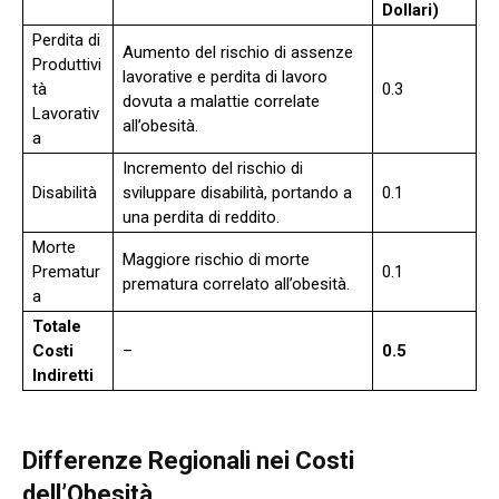
Dollari)
Perdita di
Aumento del rischio di assenze
Produttivi
lavorative e perdita di lavoro
tà
0.3
dovuta a malattie correlate
Lavorativ
all’obesità.
a
Incremento del rischio di
Disabilità
sviluppare disabilità, portando a
0.1
una perdita di reddito.
Morte
Maggiore rischio di morte
Prematur
0.1
prematura correlato all’obesità.
a
Totale
Costi
–
0.5
Indiretti
Differenze Regionali nei Costi
dell’Obesità