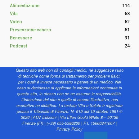
Alimentazione
114
Vita
58
Video
52
Prevenzione cancro
51
Benessere
31
Podcast
24
Questo sito web non dà consigli medici, né suggerisce l’uso
di tecniche come forma di trattamento per problemi fisici,
per i quali è invece necessario il parere di un medico. Nel
caso si decidesse di applicare le informazioni contenute in
questo sito, lo stesso non se ne assume le responsabilità.
L’intenzione del sito è quella di essere illustrativo, non
esortativo né didattico. La testata Vita e Salute è registrata
presso il Tribunale di Firenze: N. 519 del 19 ottobre 1951 ©
2026 | ADV Edizioni | Via Ellen Gould White 8 – 50139
Firenze (FI) | (+39) 055-5386230 | P.I. 15660341007 |
Privacy Policy