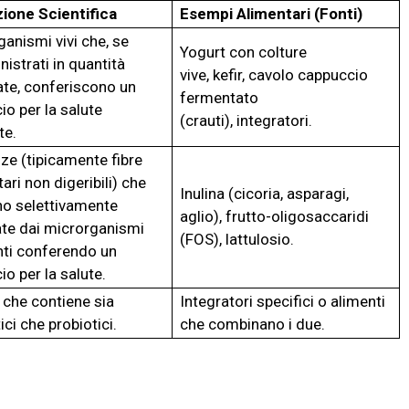
zione Scientifica
Esempi Alimentari (Fonti)
anismi vivi che, se
Yogurt con colture
istrati in quantità
vive, kefir, cavolo cappuccio
te, conferiscono un
fermentato
io per la salute
(crauti), integratori.
ite.
ze (tipicamente fibre
ari non digeribili) che
Inulina (cicoria, asparagi,
o selettivamente
aglio), frutto-oligosaccaridi
zate dai microrganismi
(FOS), lattulosio.
nti conferendo un
io per la salute.
 che contiene sia
Integratori specifici o alimenti
ici che probiotici.
che combinano i due.