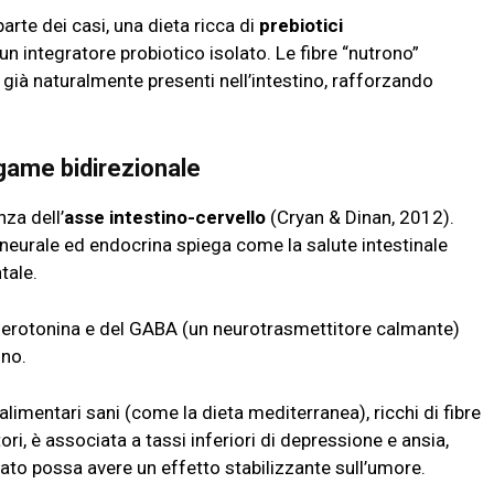
arte dei casi, una dieta ricca di
prebiotici
i un integratore probiotico isolato. Le fibre “nutrono”
 già naturalmente presenti nell’intestino, rafforzando
egame bidirezionale
nza dell’
asse intestino-cervello
(Cryan & Dinan, 2012).
neurale ed endocrina spiega come la salute intestinale
ntale.
serotonina e del GABA (un neurotrasmettitore calmante)
ino.
alimentari sani (come la dieta mediterranea), ricchi di fibre
ri, è associata a tassi inferiori di depressione e ansia,
ato possa avere un effetto stabilizzante sull’umore.