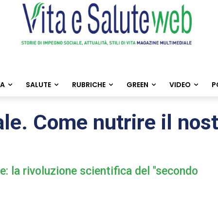
TA
SALUTE
RUBRICHE
GREEN
VIDEO
P
ale. Come nutrire il no
e: la rivoluzione scientifica del "secondo