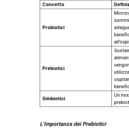
Concetto
Defini
Microrg
sommin
Probiotici
adegua
benefic
all’osp
Sostan
aliment
vengon
Prebiotici
utiliz
ospita
benefic
Un mix
Simbiotici
prebiot
L’Importanza dei Prebiotici