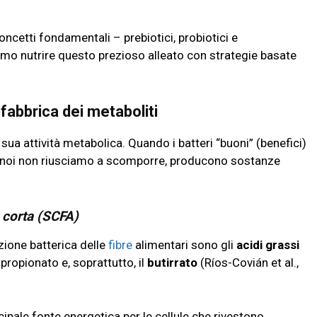
concetti fondamentali – prebiotici, probiotici e
mo nutrire questo prezioso alleato con strategie basate
 fabbrica dei metaboliti
 sua attività metabolica. Quando i batteri “buoni” (benefici)
noi non riusciamo a scomporre, producono sostanze
a corta (SCFA)
zione batterica delle
fibre
alimentari sono gli
acidi grassi
l propionato e, soprattutto, il
butirrato
(Ríos-Covián et al.,
incipale fonte energetica per le cellule che rivestono