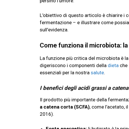
persino l’umore.
L’obiettivo di questo articolo è chiarire i 
fermentazione – e illustrare come possia
sull’evidenza.
Come funziona il microbiota: la
La funzione più critica del microbiota è la
digeriscono i componenti della
dieta
che 
essenziali per la nostra
salute
.
I benefici degli acidi grassi a caten
Il prodotto più importante della fermenta
a catena corta (SCFA)
, come l’acetato, i
2016).
Fonte energetica:
Ii butirrato è la pr