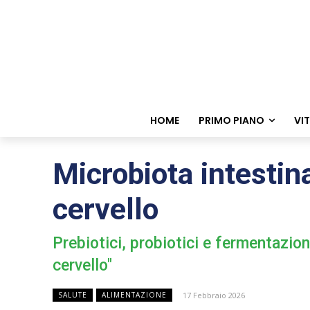
HOME
PRIMO PIANO
VI
Microbiota intestin
cervello
Prebiotici, probiotici e fermentazion
cervello"
17 Febbraio 2026
SALUTE
ALIMENTAZIONE