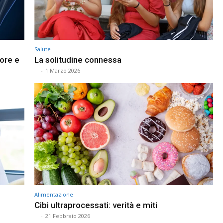
Salute
more e
La solitudine connessa
⠀
-
1 Marzo 2026
Alimentazione
Cibi ultraprocessati: verità e miti
⠀
-
21 Febbraio 2026