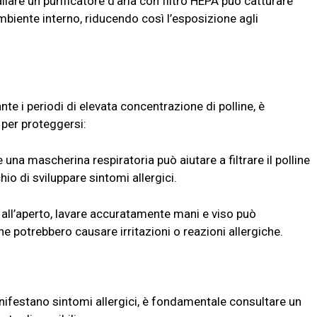
llare un purificatore d’aria con filtro HEPA può catturare
ambiente interno, riducendo così l’esposizione agli
nte i periodi di elevata concentrazione di polline, è
 per proteggersi:
una mascherina respiratoria può aiutare a filtrare il polline
chio di sviluppare sintomi allergici.
all’aperto, lavare accuratamente mani e viso può
he potrebbero causare irritazioni o reazioni allergiche.
nifestano sintomi allergici, è fondamentale consultare un