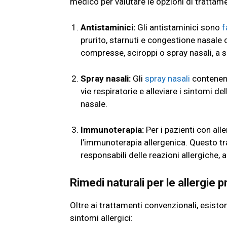
medico per valutare le opzioni di trattame
Antistaminici:
Gli antistaminici sono
f
prurito, starnuti e congestione nasale 
compresse, sciroppi o spray nasali, a 
Spray nasali:
Gli
spray nasali
contenent
vie respiratorie e alleviare i sintomi de
nasale.
Immunoterapia:
Per i pazienti con all
l’immunoterapia allergenica. Questo tr
responsabili delle reazioni allergiche, a
Rimedi naturali per le allergie p
Oltre ai trattamenti convenzionali, esisto
sintomi allergici: