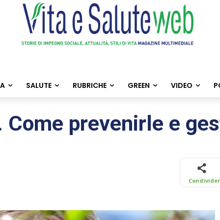
TA
SALUTE
RUBRICHE
GREEN
VIDEO
P
i. Come prevenirle e ge
Condivide