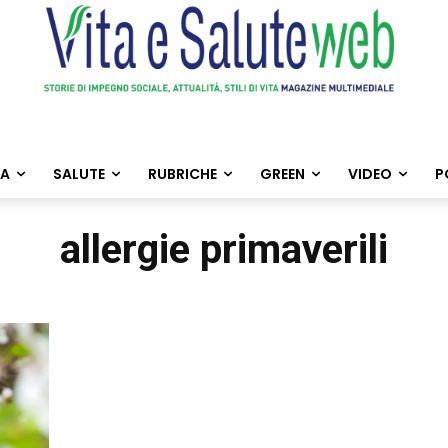
TA
SALUTE
RUBRICHE
GREEN
VIDEO
P
allergie primaverili