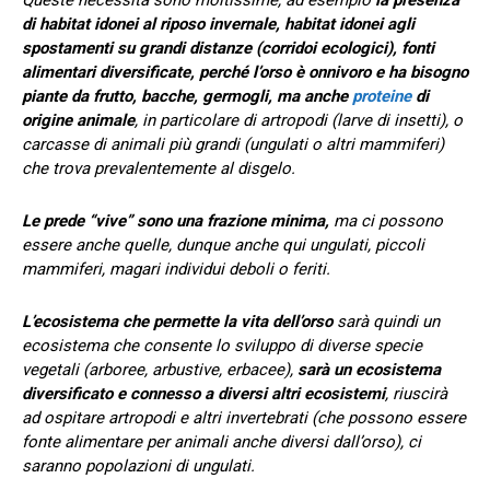
di habitat idonei al riposo invernale, habitat idonei agli
spostamenti su grandi distanze (corridoi ecologici), fonti
alimentari diversificate, perché l’orso è onnivoro e ha bisogno
piante da frutto, bacche, germogli, ma anche
proteine
di
origine animale
, in particolare di artropodi (larve di insetti), o
carcasse di animali più grandi (ungulati o altri mammiferi)
che trova prevalentemente al disgelo.
Le prede “vive” sono una frazione minima,
ma ci possono
essere anche quelle, dunque anche qui ungulati, piccoli
mammiferi, magari individui deboli o feriti.
L’ecosistema che permette la vita dell’orso
sarà quindi un
ecosistema che consente lo sviluppo di diverse specie
vegetali (arboree, arbustive, erbacee),
sarà un ecosistema
diversificato e connesso a diversi altri ecosistemi
, riuscirà
ad ospitare artropodi e altri invertebrati (che possono essere
fonte alimentare per animali anche diversi dall’orso), ci
saranno popolazioni di ungulati.