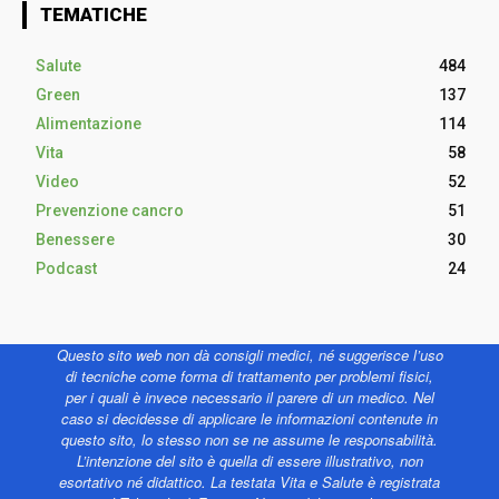
TEMATICHE
Salute
484
Green
137
Alimentazione
114
Vita
58
Video
52
Prevenzione cancro
51
Benessere
30
Podcast
24
Questo sito web non dà consigli medici, né suggerisce l’uso
di tecniche come forma di trattamento per problemi fisici,
per i quali è invece necessario il parere di un medico. Nel
caso si decidesse di applicare le informazioni contenute in
questo sito, lo stesso non se ne assume le responsabilità.
L’intenzione del sito è quella di essere illustrativo, non
esortativo né didattico. La testata Vita e Salute è registrata