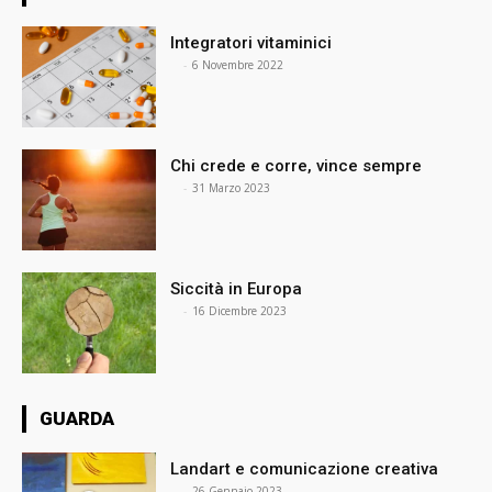
Integratori vitaminici
⠀
-
6 Novembre 2022
Chi crede e corre, vince sempre
⠀
-
31 Marzo 2023
Siccità in Europa
⠀
-
16 Dicembre 2023
GUARDA
Landart e comunicazione creativa
⠀
-
26 Gennaio 2023