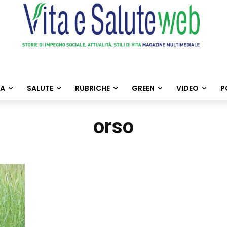
TA
SALUTE
RUBRICHE
GREEN
VIDEO
P
orso