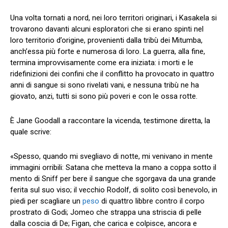
Una volta tornati a nord, nei loro territori originari, i Kasakela si
trovarono davanti alcuni esploratori che si erano spinti nel
loro territorio d’origine, provenienti dalla tribù dei Mitumba,
anch’essa più forte e numerosa di loro. La guerra, alla fine,
termina improvvisamente come era iniziata: i morti e le
ridefinizioni dei confini che il conflitto ha provocato in quattro
anni di sangue si sono rivelati vani, e nessuna tribù ne ha
giovato, anzi, tutti si sono più poveri e con le ossa rotte.
È Jane Goodall a raccontare la vicenda, testimone diretta, la
quale scrive:
«Spesso, quando mi svegliavo di notte, mi venivano in mente
immagini orribili: Satana che metteva la mano a coppa sotto il
mento di Sniff per bere il sangue che sgorgava da una grande
ferita sul suo viso; il vecchio Rodolf, di solito così benevolo, in
piedi per scagliare un
peso
di quattro libbre contro il corpo
prostrato di Godi; Jomeo che strappa una striscia di pelle
dalla coscia di De; Figan, che carica e colpisce, ancora e