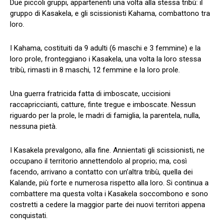
Due piccoli gruppi, appartenenti una volta alla stessa tribù: il
gruppo di Kasakela, e gli scissionisti Kahama, combattono tra
loro.
I Kahama, costituiti da 9 adulti (6 maschi e 3 femmine) e la
loro prole, fronteggiano i Kasakela, una volta la loro stessa
tribù, rimasti in 8 maschi, 12 femmine e la loro prole.
Una guerra fratricida fatta di imboscate, uccisioni
raccapriccianti, catture, finte tregue e imboscate. Nessun
riguardo per la prole, le madri di famiglia, la parentela, nulla,
nessuna pietà.
I Kasakela prevalgono, alla fine. Annientati gli scissionisti, ne
occupano il territorio annettendolo al proprio; ma, così
facendo, arrivano a contatto con un’altra tribù, quella dei
Kalande, più forte e numerosa rispetto alla loro. Si continua a
combattere ma questa volta i Kasakela soccombono e sono
costretti a cedere la maggior parte dei nuovi territori appena
conquistati.