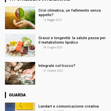
Crisi climatica, un fallimento senza
appello?
⠀
-
12 Maggio 2023
Grassi e longevità: la salute passa per
il metabolismo lipidico
⠀
-
30 Giugno 2025
Integrale col trucco?
⠀
-
31 Ottobre 2022
GUARDA
Landart e comunicazione creativa