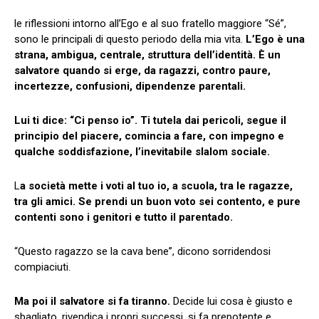
le riflessioni intorno all’Ego e al suo fratello maggiore “Sé”,
sono le principali di questo periodo della mia vita.
L’Ego è una
strana, ambigua, centrale, struttura dell’identità. È un
salvatore quando si erge, da ragazzi, contro paure,
incertezze, confusioni, dipendenze parentali.
Lui ti dice: “Ci penso io”. Ti tutela dai pericoli, segue il
principio del piacere, comincia a fare, con impegno e
qualche soddisfazione, l’inevitabile slalom sociale.
L
a società mette i voti al tuo io, a scuola, tra le ragazze,
tra gli amici. Se prendi un buon voto sei contento, e pure
contenti sono i genitori e tutto il parentado.
“Questo ragazzo se la cava bene”, dicono sorridendosi
compiaciuti.
Ma poi il salvatore si fa tiranno.
Decide lui cosa è giusto e
sbagliato, rivendica i propri successi, si fa prepotente e