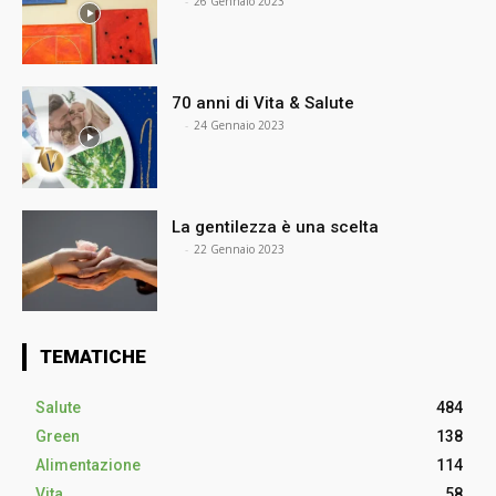
⠀
-
26 Gennaio 2023
70 anni di Vita & Salute
⠀
-
24 Gennaio 2023
La gentilezza è una scelta
⠀
-
22 Gennaio 2023
TEMATICHE
Salute
484
Green
138
Alimentazione
114
Vita
58