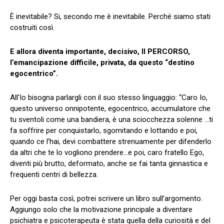
È inevitabile? Si, secondo me è inevitabile. Perché siamo stati
costruiti così.
E allora diventa importante, decisivo, Il PERCORSO,
l’emancipazione difficile, privata, da questo “destino
egocentrico”.
All’Io bisogna parlargli con il suo stesso linguaggio: “Caro Io,
questo universo onnipotente, egocentrico, accumulatore che
tu sventoli come una bandiera, è una sciocchezza solenne …ti
fa soffrire per conquistarlo, sgomitando e lottando e poi,
quando ce l’hai, devi combattere strenuamente per difenderlo
da altri che te lo vogliono prendere…e poi, caro fratello Ego,
diventi più brutto, deformato, anche se fai tanta ginnastica e
frequenti centri di bellezza.
Per oggi basta così, potrei scrivere un libro sull’argomento.
Aggiungo solo che la motivazione principale a diventare
psichiatra e psicoterapeuta è stata quella della curiosità e del