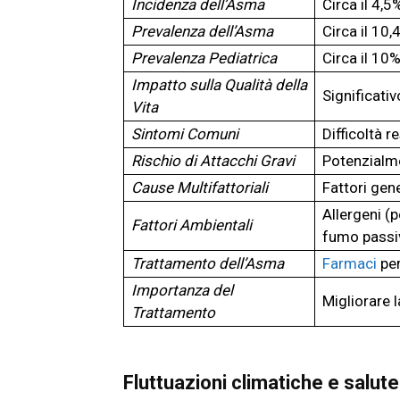
Incidenza dell’Asma
Circa il 4,5
Prevalenza dell’Asma
Circa il 10,
Prevalenza Pediatrica
Circa il 10
Impatto sulla Qualità della
Significativ
Vita
Sintomi Comuni
Difficoltà r
Rischio di Attacchi Gravi
Potenzialmen
Cause Multifattoriali
Fattori gen
Allergeni (p
Fattori Ambientali
fumo passi
Trattamento dell’Asma
Farmaci
per
Importanza del
Migliorare l
Trattamento
Fluttuazioni climatiche e salute