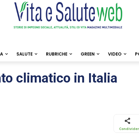
TA
SALUTE
RUBRICHE
GREEN
VIDEO
P
 climatico in Italia
Condivide