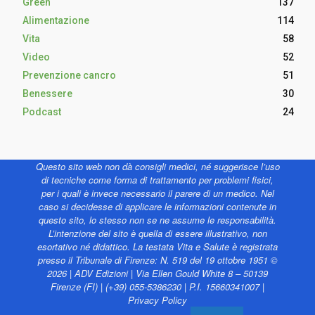
Green
137
Alimentazione
114
Vita
58
Video
52
Prevenzione cancro
51
Benessere
30
Podcast
24
Questo sito web non dà consigli medici, né suggerisce l’uso
di tecniche come forma di trattamento per problemi fisici,
per i quali è invece necessario il parere di un medico. Nel
caso si decidesse di applicare le informazioni contenute in
questo sito, lo stesso non se ne assume le responsabilità.
L’intenzione del sito è quella di essere illustrativo, non
esortativo né didattico. La testata Vita e Salute è registrata
presso il Tribunale di Firenze: N. 519 del 19 ottobre 1951 ©
2026 | ADV Edizioni | Via Ellen Gould White 8 – 50139
Firenze (FI) | (+39) 055-5386230 | P.I. 15660341007 |
Privacy Policy